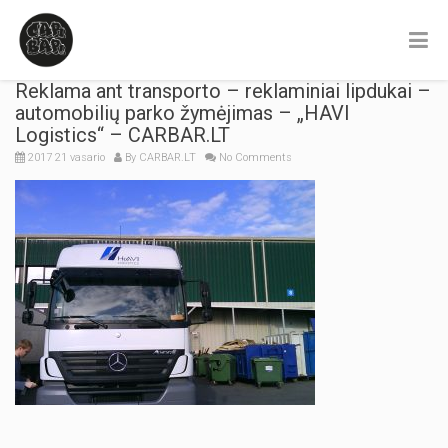
Reklama ant transporto – reklaminiai lipdukai –
automobilių parko žymėjimas – „HAVI
Logistics“ – CARBAR.LT
2017 21 vasario
By
CARBAR.LT
No Comments