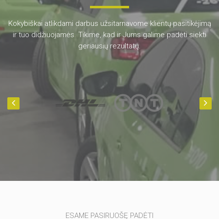
Kokybiškai atlikdami darbus užsitarnavome klientų pasitikėjimą
ir tuo didžiuojamės. Tikime, kad ir Jums galime padėti siekti
geriausių rezultatų.
ESAME PASIRUOŠĘ PADĖTI