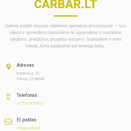
CARBAR.LT
Galime padėti visuose reklamos gamybos procesuose — nuo
idėjos ir sprendimo paruošimo iki igyvendimo ir nuolatinio
vykdymo, priežiūros, projekto vystymo. Susisiekite ir mes
mielai Jums padėsime eiti teisingu keliu.
Adresas
Kareivių g. 2C
Vilnius, LT-08248
Telefonas
+370 618 06500
El. paštas
info@carbar.lt