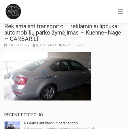
Reklama ant transporto – reklaminiai lipdukai –
automobilių parko žymėjimas – Kuehne+Nagel
– CARBAR.LT
2017 21 vasario
By
CARBAR.LT
No Comments
RECENT PORTFOLIO
Reklama ant krovininio transporto