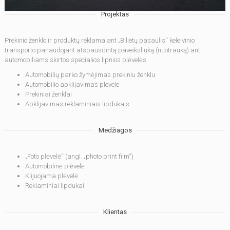
Projektas
Prekinio ženklo ir produktų reklama ant „Bilietų pasaulis“ keleivinio
transporto panaudojant atspausdintą paveiksliuką (nuotrauką) ant
automobiliams skirtos specialios lipnios plėvelės.
Automobilių parko žymėjimas prekiniu ženklu
Automobilio apklijavimas plevele
Prekiniai ženklai
Apklijavimas reklaminiais lipdukais
Medžiagos
„Foto plėvelė“ (angl. „photo print film“)
Automobilinė plėvelė
Klijuojama plėvelė
Reklaminiai lipdukai
Klientas