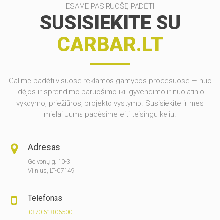
ESAME PASIRUOŠĘ PADĖTI
SUSISIEKITE SU
CARBAR.LT
Galime padėti visuose reklamos gamybos procesuose — nuo
idėjos ir sprendimo paruošimo iki igyvendimo ir nuolatinio
vykdymo, priežiūros, projekto vystymo. Susisiekite ir mes
mielai Jums padėsime eiti teisingu keliu.
Adresas
Gelvonų g. 10-3
Vilnius, LT-07149
Telefonas
+370 618 06500