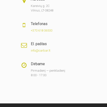
Kareivių g. 2C
Vilnius, LT-08248
Telefonas
+370 618 06500
El. paštas
info@carbar.lt
Dirbame
Pirmadienį — penktadienį
8:00 - 17:00