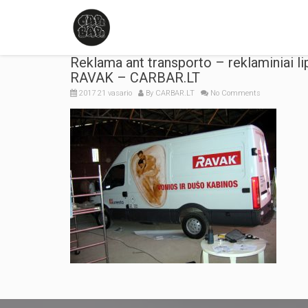
Reklama ant transporto – reklaminiai li
RAVAK – CARBAR.LT
2017 21 vasario
By
CARBAR.LT
No Comments