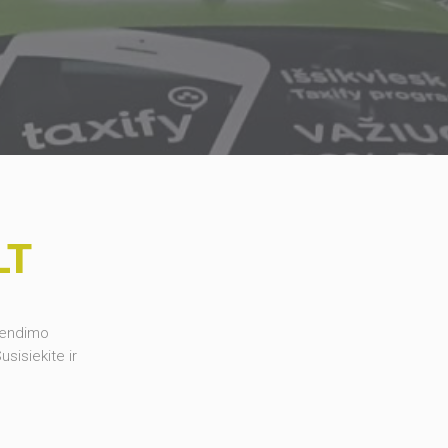
LT
rendimo
sisiekite ir