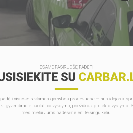
ESAME PASIRUOŠĘ PADĖTI
USISIEKITE SU
CARBAR.
 padėti visuose reklamos gamybos procesuose — nuo idėjos ir sp
ki igyvendimo ir nuolatinio vykdymo, priežiūros, projekto vystymo. Su
mes mielai Jums padėsime eiti teisingu keliu.