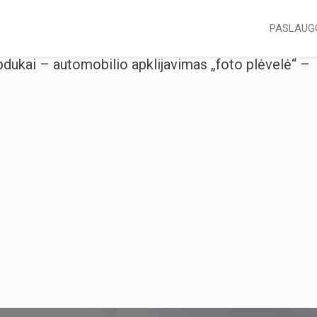
PASLAUG
pdukai – automobilio apklijavimas „foto plėvelė“ –