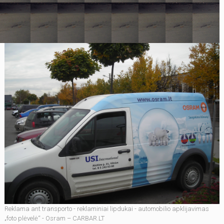
Reklama ant transporto - reklaminiai lipdukai - automobilio apklijavimas
„foto plėvelė“ - Osram – CARBAR.LT