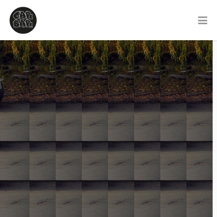
Reklama ant keleivinio ir
krovininio transporto