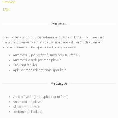
Prev
Next
1
2
3
4
Projektas
Prekinio ženklo ir produktų reklama ant „Osram“ krovininio ir keleivinio
transporto panaudojant atspausdintą paveiksliuką (nuotrauką) ant
automobiliams skirtos specialios lipnios plėvelės.
Automobilių parko žymėjimas prekiniu ženklu
Automobilio apklijavimas plevele
Prekiniai ženklai
Apklijavimas reklaminiais lipdukais
Medžiagos
„Foto plėvelė“ (angl. „photo print film“)
Automobilinė plėvelė
Klijuojama plėvelė
Reklaminiai lipdukai